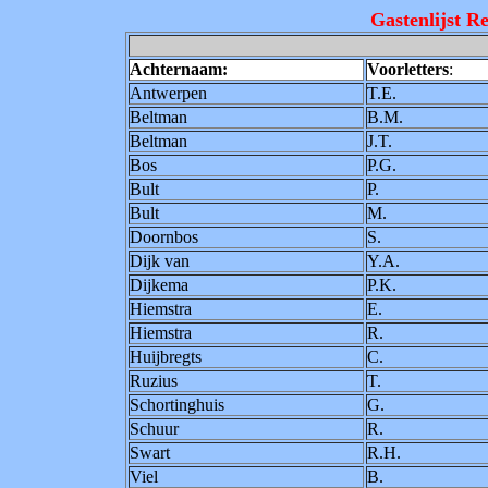
Gastenlijst Re
Achternaam:
Voorletters
:
Antwerpen
T.E.
Beltman
B.M.
Beltman
J.T.
Bos
P.G.
Bult
P.
Bult
M.
Doornbos
S.
Dijk van
Y.A.
Dijkema
P.K.
Hiemstra
E.
Hiemstra
R.
Huijbregts
C.
Ruzius
T.
Schortinghuis
G.
Schuur
R.
Swart
R.H.
Viel
B.