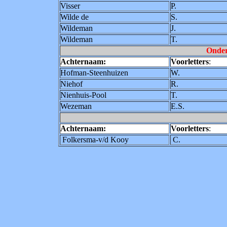
Visser
P.
Wilde de
S.
Wildeman
J.
Wildeman
T.
Onder
Achternaam:
Voorletters
:
Hofman-Steenhuizen
W.
Niehof
R.
Nienhuis-Pool
T.
Wezeman
E.S.
Achternaam:
Voorletters
:
Folkersma-v/d Kooy
C.