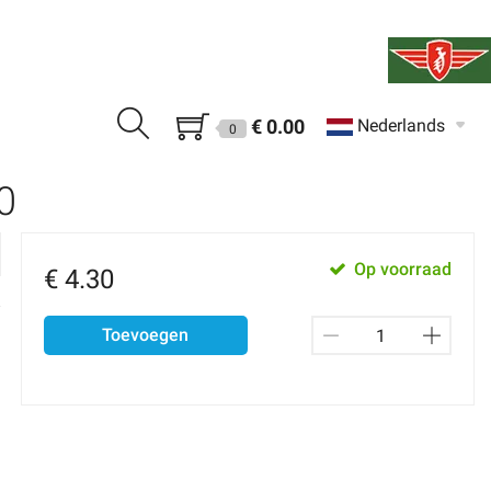
€ 0.00
Nederlands
0
0
Op voorraad
€
4.30
Toevoegen