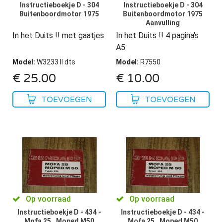
Instructieboekje D - 304
Instructieboekje D - 304
Buitenboordmotor 1975
Buitenboordmotor 1975
Aanvulling
In het Duits !! met gaatjes
In het Duits !! 4 pagina's
A5
Model
:
W3233 II dts
Model
:
R7550
€
25.00
€
10.00
TOEVOEGEN
TOEVOEGEN
Op voorraad
Op voorraad
Instructieboekje D - 434 -
Instructieboekje D - 434 -
Mofa 25 , Moped M50
Mofa 25 , Moped M50