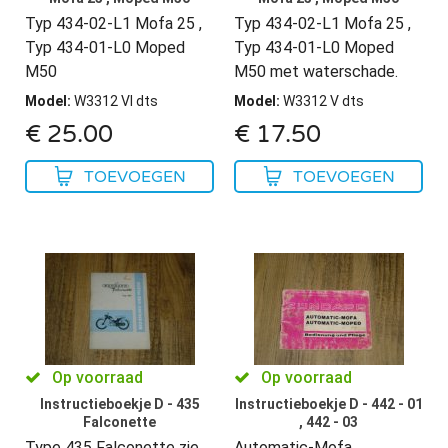
Typ 434-02-L1 Mofa 25 ,
Typ 434-02-L1 Mofa 25 ,
Typ 434-01-L0 Moped
Typ 434-01-L0 Moped
M50
M50 met waterschade.
Model
:
W3312 VI dts
Model
:
W3312 V dts
€
25.00
€
17.50
TOEVOEGEN
TOEVOEGEN
Op voorraad
Op voorraad
Instructieboekje D - 435
Instructieboekje D - 442 - 01
Falconette
, 442 - 03
Type 435 Falconette zie
Automatic-Mofa ,