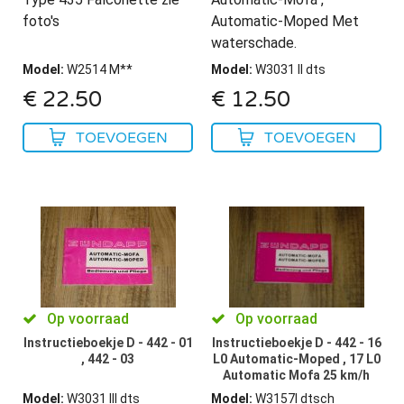
foto's
Automatic-Moped Met
waterschade.
Model
:
W2514 M**
Model
:
W3031 II dts
€
22.50
€
12.50
TOEVOEGEN
TOEVOEGEN
Op voorraad
Op voorraad
Instructieboekje D - 442 - 01
Instructieboekje D - 442 - 16
, 442 - 03
L0 Automatic-Moped , 17 L0
Automatic Mofa 25 km/h
Model
:
W3031 III dts
Model
:
W3157I dtsch