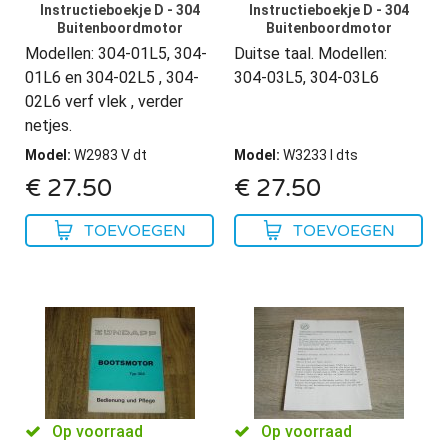
Instructieboekje D - 304
Instructieboekje D - 304
Buitenboordmotor
Buitenboordmotor
Modellen: 304-01L5, 304-
Duitse taal. Modellen:
01L6 en 304-02L5 , 304-
304-03L5, 304-03L6
02L6 verf vlek , verder
netjes.
Model
:
W2983 V dt
Model
:
W3233 I dts
€
27.50
€
27.50
TOEVOEGEN
TOEVOEGEN
Op voorraad
Op voorraad