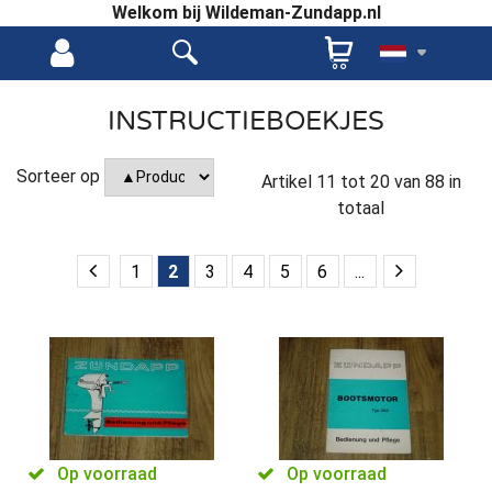
Welkom bij Wildeman-Zundapp.nl
INSTRUCTIEBOEKJES
Sorteer op
Artikel
11
tot
20
van
88
in
totaal
1
2
3
4
5
6
...
Op voorraad
Op voorraad