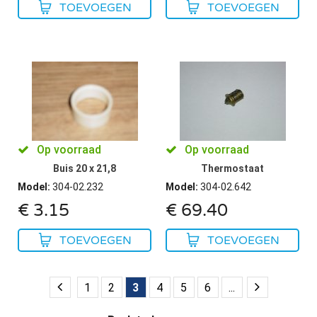
TOEVOEGEN
TOEVOEGEN
Op voorraad
Op voorraad
Buis 20 x 21,8
Thermostaat
Model
:
304-02.232
Model
:
304-02.642
€
3.15
€
69.40
TOEVOEGEN
TOEVOEGEN
1
2
3
4
5
6
...