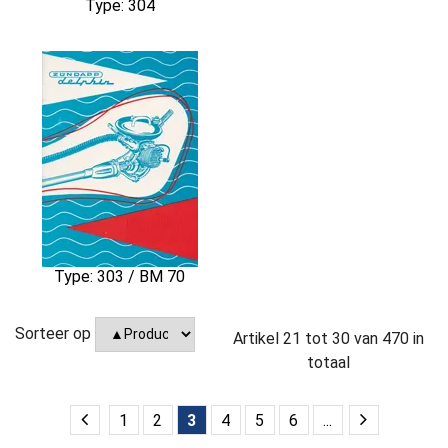
Type: 304
Type: 303 / BM 70
Sorteer op
Artikel
21
tot
30
van
470
in
totaal
1
2
3
4
5
6
...