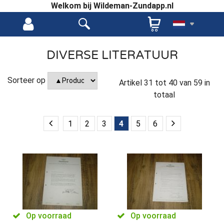
Welkom bij Wildeman-Zundapp.nl
DIVERSE LITERATUUR
Sorteer op
Artikel
31
tot
40
van
59
in
totaal
1
2
3
4
5
6
Op voorraad
Op voorraad