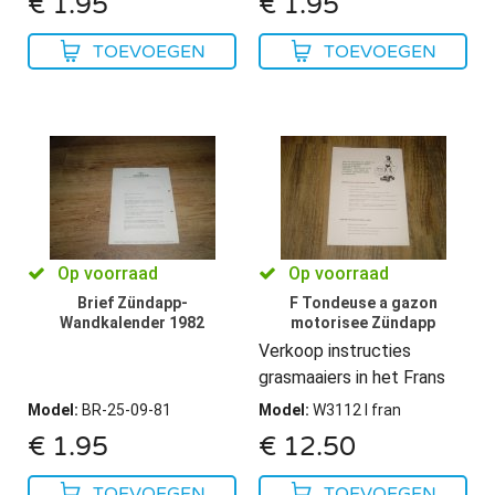
€
1.95
€
1.95
TOEVOEGEN
TOEVOEGEN
Op voorraad
Op voorraad
Brief Zündapp-
F Tondeuse a gazon
Wandkalender 1982
motorisee Zündapp
Verkoop instructies
grasmaaiers in het Frans
Model
:
BR-25-09-81
Model
:
W3112 I fran
€
1.95
€
12.50
TOEVOEGEN
TOEVOEGEN