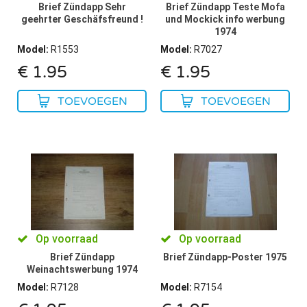
Brief Zündapp Sehr
Brief Zündapp Teste Mofa
geehrter Geschäfsfreund !
und Mockick info werbung
1974
Model
:
R1553
Model
:
R7027
€
1.95
€
1.95
TOEVOEGEN
TOEVOEGEN
Op voorraad
Op voorraad
Brief Zündapp
Brief Zündapp-Poster 1975
Weinachtswerbung 1974
Model
:
R7128
Model
:
R7154